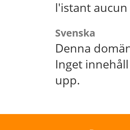
l'istant aucu
Svenska
Denna domän 
Inget innehål
upp.